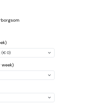
arborgsom
eek)
 week)